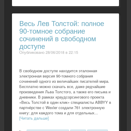
Весь Лев Толстой: полное
90-томное собрание
сочинений в свободном
доступе
Опубликовано 28/06/2018 в 22:15
В свободном доступе находится эталонная
электронная версия 90-томного собрания
сочинений одного из величайших писателей мира.
Бесплатно можно скачать все, даже редчайшие
произведения Льва Толстого, а также его письма и
дневники. В рамках краудсорсингового проекта
«Весь Толстой в один клик» специалисты ABBYY в
партнёрстве с Wexler создали 761 электронную
книгу: для каждого тома и для отдельных...
[Читать дальше]