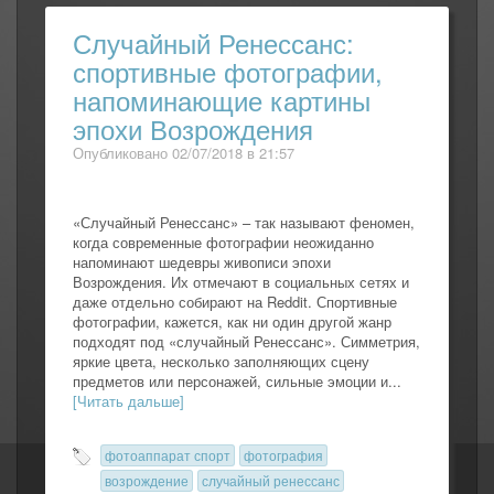
Случайный Ренессанс:
спортивные фотографии,
напоминающие картины
эпохи Возрождения
Опубликовано 02/07/2018 в 21:57
«Случайный Ренессанс» – так называют феномен,
когда современные фотографии неожиданно
напоминают шедевры живописи эпохи
Возрождения. Их отмечают в социальных сетях и
даже отдельно собирают на Reddit. Спортивные
фотографии, кажется, как ни один другой жанр
подходят под «случайный Ренессанс». Симметрия,
яркие цвета, несколько заполняющих сцену
предметов или персонажей, сильные эмоции и...
[Читать дальше]
фотоаппарат спорт
фотография
возрождение
случайный ренессанс