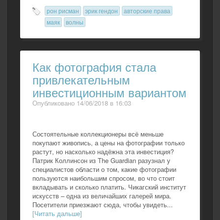
рон рисман
эрик гендон
авторские права
маяк
волны
Как фотография стала
привлекательным
инвестиционным вариантом
Опубликовано 14/06/2018 в 16:03
Состоятельные коллекционеры всё меньше
покупают живопись, а цены на фотографии только
растут, но насколько надёжна эта инвестиция?
Патрик Коллинсон из The Guardian разузнал у
специалистов области о том, какие фотографии
пользуются наибольшим спросом, во что стоит
вкладывать и сколько платить. Чикагский институт
искусств – одна из величайших галерей мира.
Посетители приезжают сюда, чтобы увидеть...
[Читать дальше]