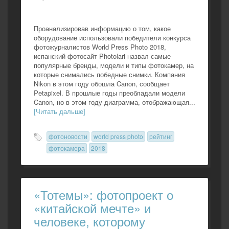
Проанализировав информацию о том, какое
оборудование использовали победители конкурса
фотожурналистов World Press Photo 2018,
испанский фотосайт Photolari назвал самые
популярные бренды, модели и типы фотокамер, на
которые снимались победные снимки. Компания
Nikon в этом году обошла Canon, сообщает
Petapixel. В прошлые годы преобладали модели
Canon, но в этом году диаграмма, отображающая...
[Читать дальше]
фотоновости
world press photo
рейтинг
фотокамера
2018
«Тотемы»: фотопроект о
«китайской мечте» и
человеке, которому