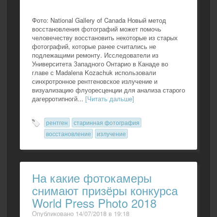
Фото: National Gallery of Canada Новый метод
восстановления фотографий может помочь
человечеству восстановить некоторые из старых
фотографий, которые ранее считались не
подлежащими ремонту. Исследователи из
Университета Западного Онтарио в Канаде во
главе с Madalena Kozachuk использовали
синхротронное рентгеновское излучение и
визуализацию флуоресценции для анализа старого
дагерротипногй...
[Читать дальше]
рентген
старинная фотография
восстановление
излучение
На какие фотокамеры
снимают призёры конкурса
World Press Photo 2018
Опубликовано 14/07/2018 в 19:18