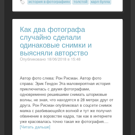
история в фотографиях
толстой
карл булла
Как два фотографа
случайно сделали
одинаковые снимки и
выясняли авторство
Опубликовано 18/06/2018 в 15:48
Автор фото слева: Рон Рисман. Автор фото
справа: Эрик Гендон Эта маловероятная история
приключилась с двумя фотографами,
одновременно решившими снимать штормовые
волны, не зная, что находятся в 28 метрах друг от
друга. Рон Рисман опубликовал в соцсети снимок
маяка с разбивающейся волной и тут же получил
обвинение в воровстве кадра, так как в интернете
уже красовалась точно такая же фотография....
[Читать дальше]