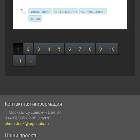
инвестиция
фотография
коллекционер
рынок
1
2
3
4
5
6
7
8
9
10
11
»
Контактная информация
г. Москва, Сущевский Вал 64
8 (495) 995-82-95 (кругл.)
photostock@ergosolo.ru
Наши проекты