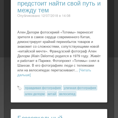
предстоит найти свой путь и
между тем
Опубликовано 12/07/2018 в 14:08
Ален Делорм фотосерией «Тотемы» переносит
зрителя в самое сердце современного Китая,
демонстрирует крайний переизбыток товаров и
знакомит со сложностями, сопутствующими новой
«китайской мечте». Французский фотограф Ален
Делорм (Alain Delorme) родился в 1979 году. Живёт
и работает в Париже. Фотопроект «Тотемы» снял в
Шанхае. В его фотографиях люди с тележками
или на велосипедах перетаскивают...
[Читать
дальше]
правдивая фотография
уличная фотография
ален делорм
китай
велосипед
Беззеркальный