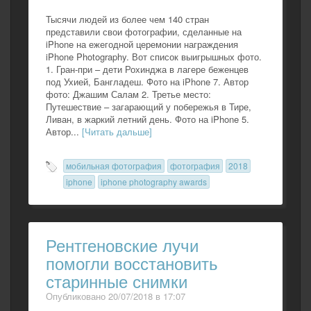
Тысячи людей из более чем 140 стран
представили свои фотографии, сделанные на
iPhone на ежегодной церемонии награждения
iPhone Photography. Вот список выигрышных фото.
1. Гран-при – дети Рохинджа в лагере беженцев
под Ухией, Бангладеш. Фото на iPhone 7. Автор
фото: Джашим Салам 2. Третье место:
Путешествие – загарающий у побережья в Тире,
Ливан, в жаркий летний день. Фото на iPhone 5.
Автор...
[Читать дальше]
мобильная фотография
фотография
2018
iphone
iphone photography awards
Рентгеновские лучи
помогли восстановить
старинные снимки
Опубликовано 20/07/2018 в 17:07