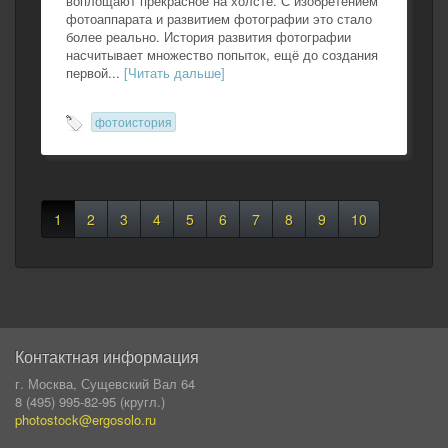
воплощают прекрасное на холсте. С изобретением
фотоаппарата и развитием фотографии это стало
более реально. История развития фотографии
насчитывает множество попыток, ещё до создания
первой...
[Читать дальше]
фотоистория
1
2
3
4
5
6
7
8
9
10
Контактная информация
г. Москва, Сущевский Вал 64
8 (495) 995-82-95 (кругл.)
photostock@ergosolo.ru