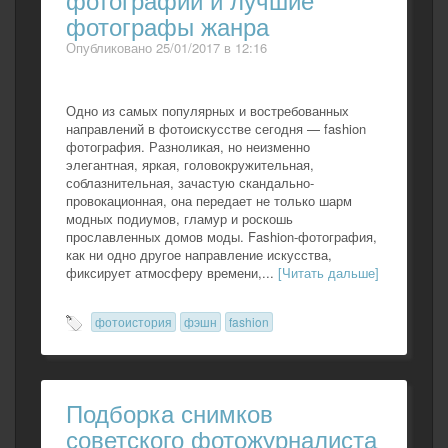
фотографы жанра
Опубликовано 25/01/2017 в 12:16
Одно из самых популярных и востребованных
направлений в фотоискусстве сегодня — fashion
фотография. Разноликая, но неизменно
элегантная, яркая, головокружительная,
соблазнительная, зачастую скандально-
провокационная, она передает не только шарм
модных подиумов, гламур и роскошь
прославленных домов моды. Fashion-фотография,
как ни одно другое направление искусства,
фиксирует атмосферу времени,...
[Читать дальше]
фотоистория
фэшн
fashion
Подборка снимков
советского фотожурналиста