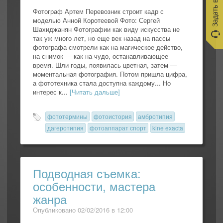
Фотограф Артем Перевозник строит кадр с
моделью Анной Коротеевой Фото: Сергей
Шахиджанян Фотографии как виду искусства не
так уж много лет, но еще век назад на пассы
фотографа смотрели как на магическое действо,
на снимок — как на чудо, останавливающее
время. Шли годы, появилась цветная, затем —
моментальная фотография. Потом пришла цифра,
а фототехника стала доступна каждому... Но
интерес к...
[Читать дальше]
фототермины
фотоистория
амбротипия
дагеротипия
фотоаппарат спорт
kine exacta
Подводная съемка:
особенности, мастера
жанра
Опубликовано 02/02/2016 в 12:00