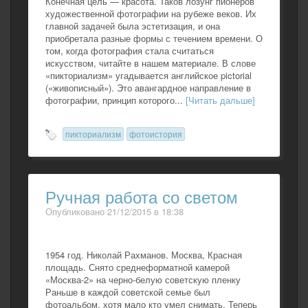
Конечная цель — красота. Таков лозунг пионеров
художественной фотографии на рубеже веков. Их
главной задачей была эстетизация, и она
приобретала разные формы с течением времени. О
том, когда фотография стала считаться
искусством, читайте в нашем материале. В слове
«пикториализм» угадывается английское pictorial
(«живописный»). Это авангардное направление в
фотографии, принцип которого...
[Читать дальше]
пикториализм
фотоистория
Ручная работа со светом
Опубликовано 21/12/2015 в 18:38
1954 год. Николай Рахманов. Москва, Красная
площадь. Снято среднеформатной камерой
«Москва-2» на черно-белую советскую пленку
Раньше в каждой советской семье был
фотоальбом, хотя мало кто умел снимать. Теперь