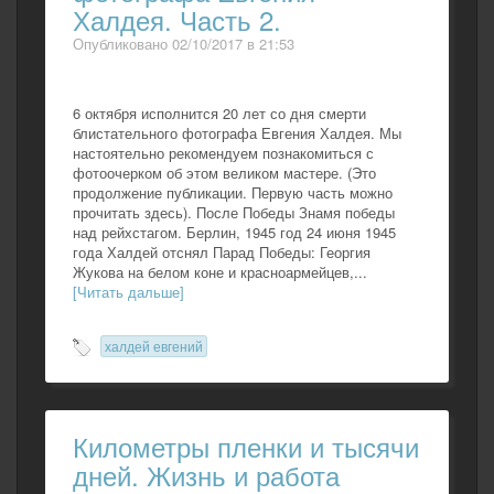
Халдея. Часть 2.
Опубликовано 02/10/2017 в 21:53
6 октября исполнится 20 лет со дня смерти
блистательного фотографа Евгения Халдея. Мы
настоятельно рекомендуем познакомиться с
фотоочерком об этом великом мастере. (Это
продолжение публикации. Первую часть можно
прочитать здесь). После Победы Знамя победы
над рейхстагом. Берлин, 1945 год 24 июня 1945
года Халдей отснял Парад Победы: Георгия
Жукова на белом коне и красноармейцев,...
[Читать дальше]
халдей евгений
Километры пленки и тысячи
дней. Жизнь и работа