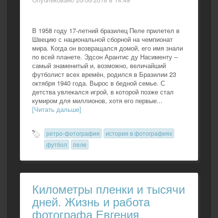
В 1958 году 17-летний бразилец Пеле прилетел в
Швецию с национальной сборной на чемпионат
мира. Когда он возвращался домой, его имя знали
по всей планете. Эдсон Арантис ду Насименту –
самый знаменитый и, возможно, величайший
футболист всех времён, родился в Бразилии 23
октября 1940 года. Вырос в бедной семье. С
детства увлекался игрой, в которой позже стал
кумиром для миллионов, хотя его первые...
[Читать дальше]
ретро-фотография
история в фотографиях
футбол
пеле
Километры пленки и тысячи
дней. Жизнь и работа
фотографа Евгения