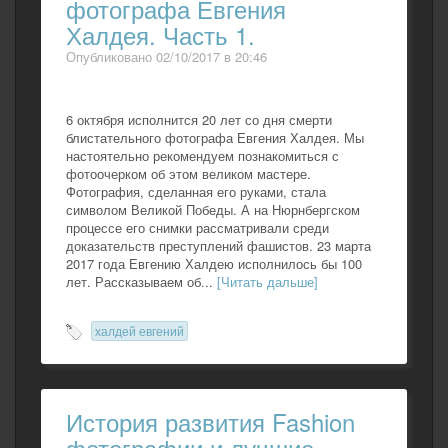
фотографа Евгения
Халдея. Часть 1.
Опубликовано 02/10/2017 в 20:46
6 октября исполнится 20 лет со дня смерти
блистательного фотографа Евгения Халдея. Мы
настоятельно рекомендуем познакомиться с
фотоочерком об этом великом мастере.
Фотография, сделанная его руками, стала
символом Великой Победы. А на Нюрнбергском
процессе его снимки рассматривали среди
доказательств преступлений фашистов. 23 марта
2017 года Евгению Халдею исполнилось бы 100
лет. Рассказываем об...
[Читать дальше]
халдей евгений
История развития Fashion
фотографии и лучшие