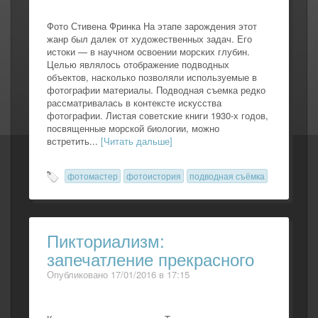
Фото Стивена Фринка На этапе зарождения этот
жанр был далек от художественных задач. Его
истоки — в научном освоении морских глубин.
Целью являлось отображение подводных
объектов, насколько позволяли используемые в
фотографии материалы. Подводная съемка редко
рассматривалась в контексте искусства
фотографии. Листая советские книги 1930-х годов,
посвященные морской биологии, можно
встретить...
[Читать дальше]
фотомастер
фотоистория
подводная съёмка
Пикториализм:
запечатление прекрасного
Опубликовано 17/01/2016 в 17:15