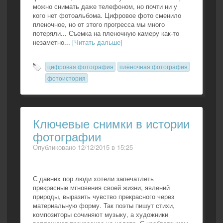
можно снимать даже телефоном, но почти ни у
кого нет фотоальбома. Цифровое фото сменило
пленочное, но от этого прогресса мы много
потеряли... Съемка на пленочную камеру как-то
незаметно...
[Читать дальше]
цифровая фотография
плёночная фотография
фотоистория
Ключевые снимки в истории
фотографии
Опубликовано 12/12/2015 в 15:25
С давних пор люди хотели запечатлеть
прекрасные мгновения своей жизни, явлений
природы, выразить чувство прекрасного через
материальную форму. Так поэты пишут стихи,
композиторы сочиняют музыку, а художники