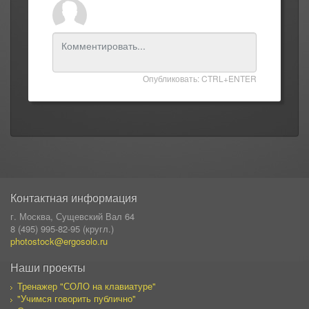
Опубликовать: CTRL+ENTER
Контактная информация
г. Москва, Сущевский Вал 64
8 (495) 995-82-95 (кругл.)
photostock@ergosolo.ru
Наши проекты
Тренажер "СОЛО на клавиатуре"
"Учимся говорить публично"