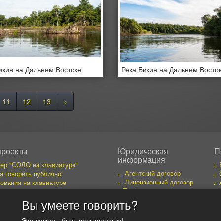
икин на Дальнем Востоке
Река Бикин на Дальнем Восто
11
12
13
»
проекты
Юридическая
П
информация
ер "СОЛО на клавиатуре"
Агентский договор
я говорить публично"
Лицензионный договор
ования на клавиатуре
Правила пользования
бака желает познакомиться
сайтом
к предпринимателя
Вы умеете говорить?
оекты
Это важно - быть услышанным!