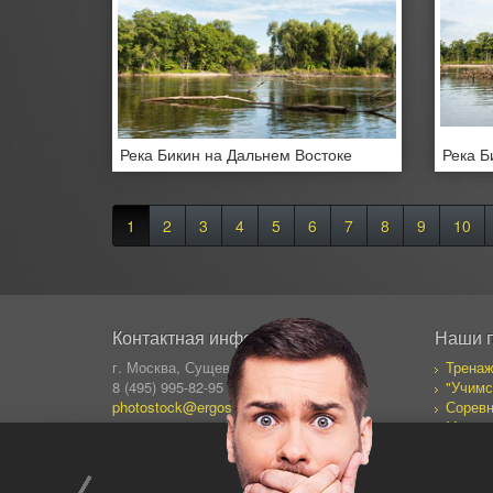
Река Бикин на Дальнем Востоке
Река Б
1
2
3
4
5
6
7
8
9
10
Контактная информация
Наши 
г. Москва, Сущевский Вал 64
Тренаж
8 (495) 995-82-95 (кругл.)
"Учимс
photostock@ergosolo.ru
Соревн
Моя со
Дневни
Все пр