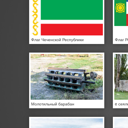
Флаг Чеченской Республики
Флаг Р
Молотильный барабан
e сеял