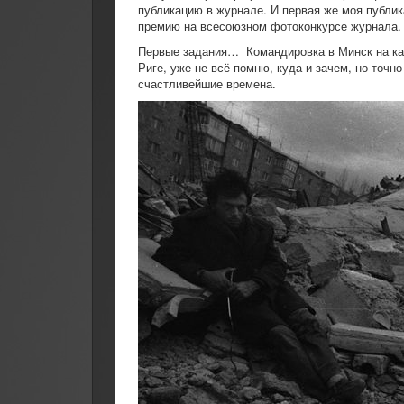
публикацию в журнале. И первая же моя публик
премию на всесоюзном фотоконкурсе журнала.
Первые задания… Командировка в Минск на как
Риге, уже не всё помню, куда и зачем, но точн
счастливейшие времена.