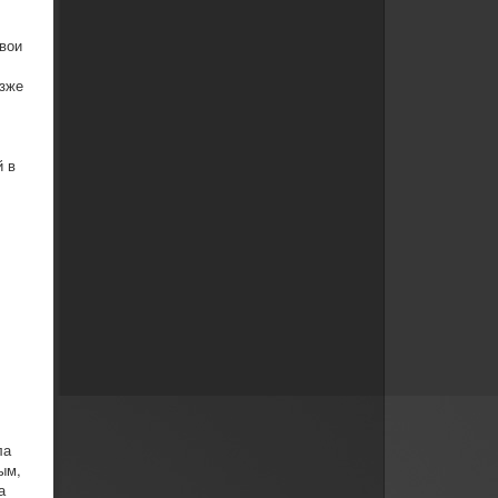
свои
озже
й в
ла
ым,
а