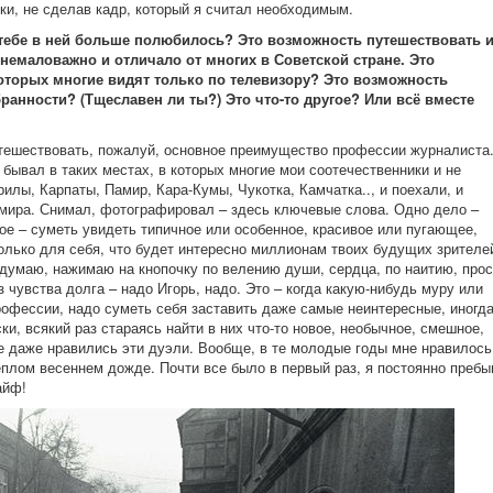
ки, не сделав кадр, который я считал необходимым.
тебе в ней больше полюбилось? Это возможность путешествовать 
 немаловажно и отличало от многих в Советской стране. Это
оторых многие видят только по телевизору? Это возможность
ранности? (Тщеславен ли ты?) Это что-то другое? Или всё вместе
утешествовать, пожалуй, основное преимущество профессии журналиста
бывал в таких местах, в которых многие мои соотечественники и не
илы, Карпаты, Памир, Кара-Кумы, Чукотка, Камчатка.., и поехали, и
мира. Снимал, фотографировал – здесь ключевые слова. Одно дело –
гое – суметь увидеть типичное или особенное, красивое или пугающее,
 только для себя, что будет интересно миллионам твоих будущих зрителе
е думаю, нажимаю на кнопочку по велению души, сердца, по наитию, прос
з чувства долга – надо Игорь, надо. Это – когда какую-нибудь муру или
рофессии, надо суметь себя заставить даже самые неинтересные, иногд
и, всякий раз стараясь найти в них что-то новое, необычное, смешное,
е даже нравились эти дуэли. Вообще, в те молодые годы мне нравилось
тёплом весеннем дожде. Почти все было в первый раз, я постоянно преб
айф!