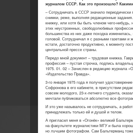
журналом СССР. Как это произошло? Каким
– Сотрудничать в СССР значило периодически п
снимки, реже, выполняя редакционные задания. 
книжку, или хотя бы быть членом чего-нибудь, 
этих неустроенных, свободолюбивых професси
большинства из них даже походка изменилась, 
головой. Сотрудничал я с разными газетами и 
кстати, достаточно продуктивно, к моменту по
центральной прессе страны.
Передо мной документ – трудовая книжка. Гавр
профессия – пустая строчка, подпись владельца
1975. 01. 02 – Зачислен в редакцию журнала 
«Издательство Правда».
3-го января 1975 года я получил удостоверени
Софронова в его кабинете, в присутствии ред
совсем молодого, 23-х-летнего студента, оказ
мечтали публиковаться абсолютно все фотогр
И это уже называлось не сотрудничать, а рабо
принадлежать только ей и душой и телом.
А пригласил меня в «Огонёк» великий Бальтер
на факультете журналистики МГУ и была хорош
но лучшим фотографом. Сам Бальтерманц тоже 