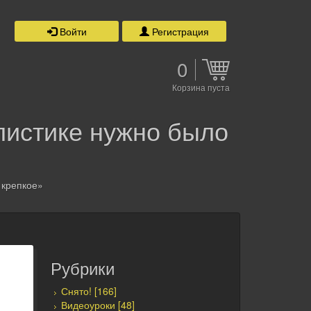
Войти
Регистрация
0
Корзина пуста
листике нужно было
 крепкое»
Рубрики
Снято! [166]
Видеоуроки [48]