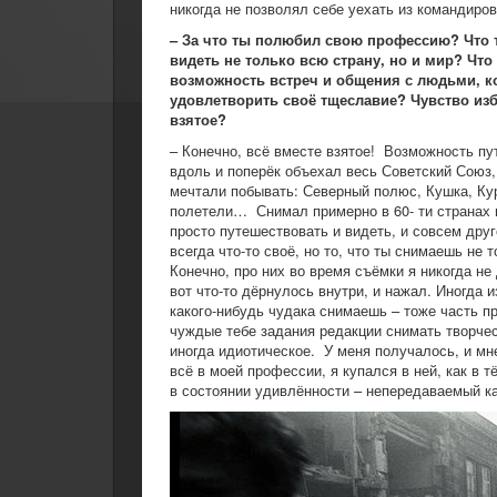
никогда не позволял себе уехать из командиров
– За что ты полюбил свою профессию? Что 
видеть не только всю страну, но и мир? Что
возможность встреч и общения с людьми, к
удовлетворить своё тщеславие? Чувство изб
взятое?
– Конечно, всё вместе взятое! Возможность п
вдоль и поперёк объехал весь Советский Союз, 
мечтали побывать: Северный полюс, Кушка, Кур
полетели… Снимал примерно в 60- ти странах 
просто путешествовать и видеть, и совсем дру
всегда что-то своё, но то, что ты снимаешь не
Конечно, про них во время съёмки я никогда н
вот что-то дёрнулось внутри, и нажал. Иногда и
какого-нибудь чудака снимаешь – тоже часть п
чуждые тебе задания редакции снимать творческ
иногда идиотическое. У меня получалось, и мн
всё в моей профессии, я купался в ней, как в 
в состоянии удивлённости – непередаваемый к