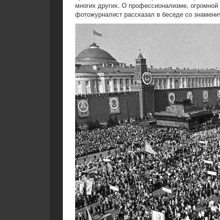
многих других. О профессионализме, огромной 
фотожурналист рассказал в беседе со знамен