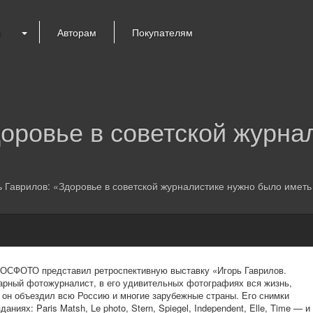
я
Авторам
Покупателям
доровье в советской журна
 Гаврилов: «Здоровье в советской журналистике нужно было иметь
РОСФОТО представил ретроспективную выставку «Игорь Гаврилов.
дарный фотожурналист, в его удивительных фотографиях вся жизнь,
й он объездил всю Россию и многие зарубежные страны. Его снимки
иях: Paris Matsh, Le photo, Stern, Spiegel, Independent, Elle, Time — и