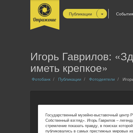
Публикации
Событи
Игорь Гаврилов: «З
иметь крепкое»
Фотобанк
Публикации
Фотодеятели
Игорь
Государственный музейно-выставочный центр 
Собственный взгляд». Игорь Гаврилов – леген
стремление показать правду, в поисках которо
публиковались в самых престижных мировых издан