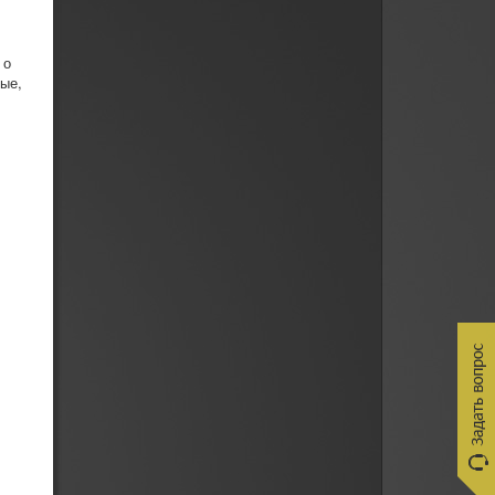
 о
ные,