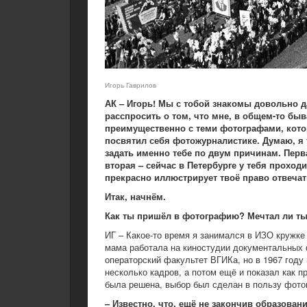
Игорь Гаврилов
АК – Игорь! Мы с тобой знакомы довольно да
расспросить о том, что мне, в общем-то бы
преимущественно с теми фотографами, котор
посвятил себя фотожурналистике. Думаю, я 
задать именно тебе по двум причинам. Перв
вторая – сейчас в Петербурге у тебя проход
прекрасно иллюстрирует твоё право отвечат
Итак, начнём.
Как ты пришёл в фотографию? Мечтал ли ты 
ИГ – Какое-то время я занимался в ИЗО кружке
мама работала на киностудии документальных ф
операторский факультет ВГИКа, но в 1967 году
несколько кадров, а потом ещё и показал как п
была решена, выбор был сделан в пользу фотог
– Известно, что, ещё не закончив образов