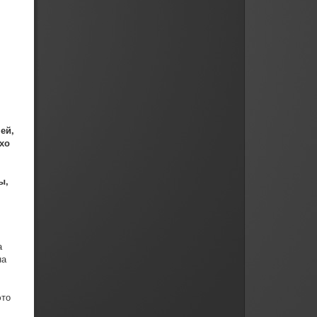
ей,
хо
ы,
а
на
это