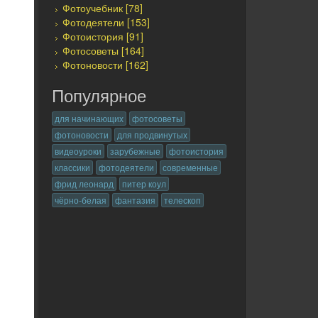
Фотоучебник [78]
Фотодеятели [153]
Фотоистория [91]
Фотосоветы [164]
Фотоновости [162]
Популярное
для начинающих
фотосоветы
фотоновости
для продвинутых
видеоуроки
зарубежные
фотоистория
классики
фотодеятели
современные
фрид леонард
питер коул
чёрно-белая
фантазия
телескоп