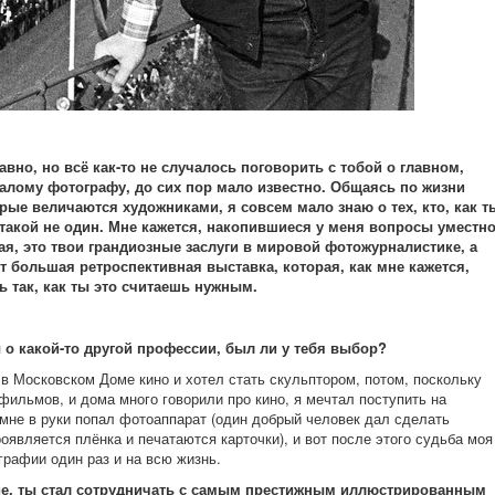
вно, но всё как-то не случалось поговорить с тобой о главном,
валому фотографу, до сих пор мало известно. Общаясь по жизни
ые величаются художниками, я совсем мало знаю о тех, кто, как т
такой не один. Мне кажется, накопившиеся у меня вопросы уместн
ая, это твои грандиозные заслуги в мировой фотожурналистике, а
ит большая ретроспективная выставка, которая, как мне кажется,
ь так, как ты это считаешь нужным.
о какой-то другой профессии, был ли у тебя выбор?
 в Московском Доме кино и хотел стать скульптором, потом, поскольку
ильмов, и дома много говорили про кино, я мечтал поступить на
 мне в руки попал фотоаппарат (один добрый человек дал сделать
роявляется плёнка и печатаются карточки), и вот после этого судьба моя
рафии один раз и на всю жизнь.
ание, ты стал сотрудничать с самым престижным иллюстрированным