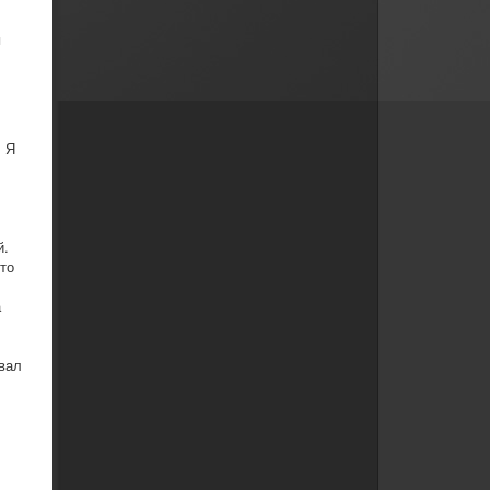
и
. Я
й.
то
а
ывал