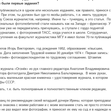
и были первые задания?
убликоваться в одном или нескольких изданиях, как правило, принося 
При этом, ты должен был где-то якобы работать, т.е. иметь трудовую
ну Союза журналистов, например. Иначе ты – тунеядец, а это статья. П
ональных фотолюбителей стали называть как на Западе – фрилансер. У
они уже не передвигались пригнувшись, а ступали с гордо поднятой
журналами, с фотохроникой ТАСС, когда учился в школе. Сотрудничал,
ступления на факультет журналистики МГУ я имел более 70-ти публикаци
илов Игорь Викторович, год рождения 1952, образование: н/высшее,
. Дата заполнения Трудовой книжки 30 декабря 1974 г. Первая запись:
«Огонёк» фотокорреспондентом по трудовому соглашению. Штампик
е журнала «Огонёк» из рук главного редактора Анатолия Владимировича
актора фотоотдела Дмитрия Николаевича Бальтерманца. В моих руках,
алась маленькая красная книжечка – удостоверение журнала, в котором
афы СССР.
тать, т.е. быть полноправным и полноответственным членом редакции,
манц по рекомендации своей младшей дочери Ирины, которая преподава
о знакома с моими работами и с моим желанием стать не просто отличн
не раз видел мои фотографии, я приносил их ему на суд и в надежде н