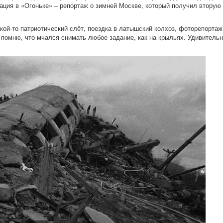
ация в «Огоньке» – репортаж о зимней Москве, который получил вторую
ой-то патриотический слёт, поездка в латышский колхоз, фоторепортаж
о помню, что мчался снимать любое задание, как на крыльях. Удивитель