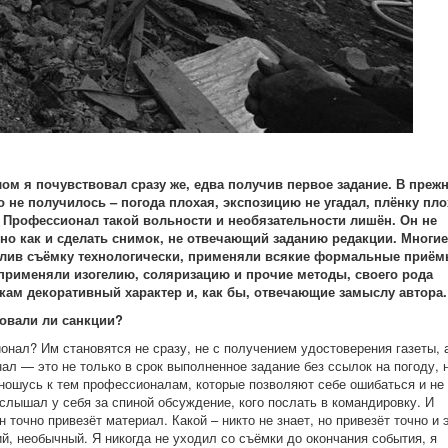
м я почувствовал сразу же, едва получив первое задание. В прежн
 не получилось – погода плохая, экспозицию не угадал, плёнку пло
аз. Профессионал такой вольности и необязательности лишён. Он не
вно как и сделать снимок, не отвечающий заданию редакции. Многие
алив съёмку технологически, применяли всякие формальные приём
 применяли изогелию, соляризацию и прочие методы, своего рода
кам декоративный характер и, как бы, отвечающие замыслу автора.
довали ли санкции?
ионал? Им становятся не сразу, не с получением удостоверения газеты, 
л — это не только в срок выполненное задание без ссылок на погоду, 
отношусь к тем профессионалам, которые позволяют себе ошибаться и не
 слышал у себя за спиной обсуждение, кого послать в командировку. И
очно привезёт материал. Какой – никто не знает, но привезёт точно и 
й, необычный. Я никогда не уходил со съёмки до окончания события, я