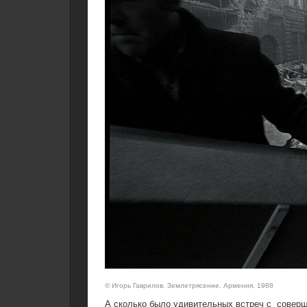
© Игорь Гаврилов. Землетрясение. Армения, 1988
А сколько было удивительных встреч с соверше