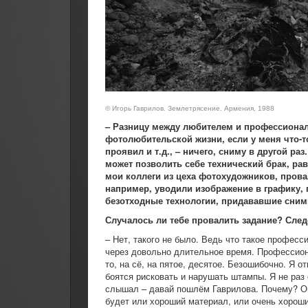
© Игорь Гаврилов. Землетрясение. Армения, 1988
– Разницу между любителем и профессионало
фотолюбительской жизни, если у меня что-то
проявил и т.д., – ничего, сниму в другой р
может позволить себе технический брак, ра
мои коллеги из цеха фотохудожников, пров
например, уводили изображение в графику,
безотходные технологии, придававшие сним
Случалось ли тебе провалить задание? Сле
– Нет, такого не было. Ведь что такое професс
через довольно длительное время. Профессиона
то, на сё, на пятое, десятое. Безошибочно. Я 
боятся рисковать и нарушать штампы. Я не раз
слышал – давай пошлём Гаврилова. Почему? Он т
будет или хороший материал, или очень хороши