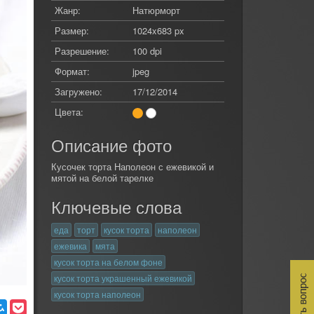
Жанр:
Натюрморт
Размер:
1024x683 px
Разрешение:
100 dpi
Формат:
jpeg
Загружено:
17/12/2014
Цвета:
Описание фото
Кусочек торта Наполеон с ежевикой и
мятой на белой тарелке
Ключевые слова
еда
торт
кусок торта
наполеон
ежевика
мята
кусок торта на белом фоне
кусок торта украшенный ежевикой
кусок торта наполеон