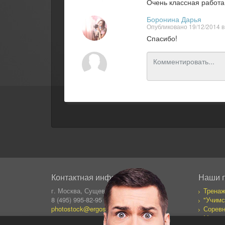
Очень классная работа
Боронина Дарья
Опубликовано 19/12/2014 в
Спасибо!
Контактная информация
Наши 
г. Москва, Сущевский Вал 64
Тренаж
8 (495) 995-82-95 (кругл.)
"Учимс
photostock@ergosolo.ru
Соревн
Моя со