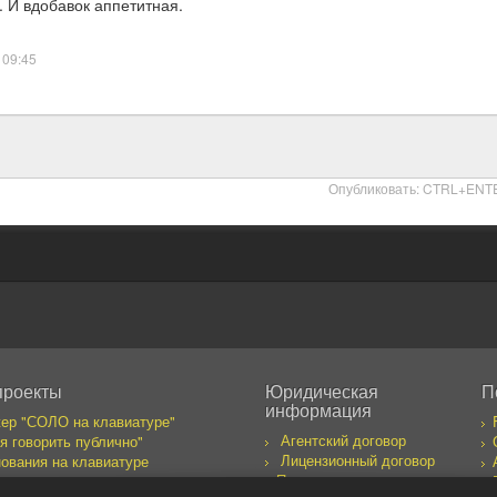
. И вдобавок аппетитная.
 09:45
Опубликовать: CTRL+ENT
проекты
Юридическая
П
информация
ер "СОЛО на клавиатуре"
Агентский договор
я говорить публично"
Лицензионный договор
ования на клавиатуре
Правила пользования
бака желает познакомиться