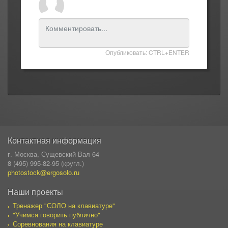
Опубликовать: CTRL+ENTER
Контактная информация
г. Москва, Сущевский Вал 64
8 (495) 995-82-95 (кругл.)
photostock@ergosolo.ru
Наши проекты
Тренажер "СОЛО на клавиатуре"
"Учимся говорить публично"
Соревнования на клавиатуре