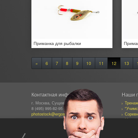
Приманка для рыбалки
Приман
«
6
7
8
9
10
11
12
13
Контактная информация
Наши 
г. Москва, Сущевский Вал 64
Тренаж
8 (495) 995-82-95 (кругл.)
"Учимс
photostock@ergosolo.ru
Соревн
Моя со
Дневни
Все пр