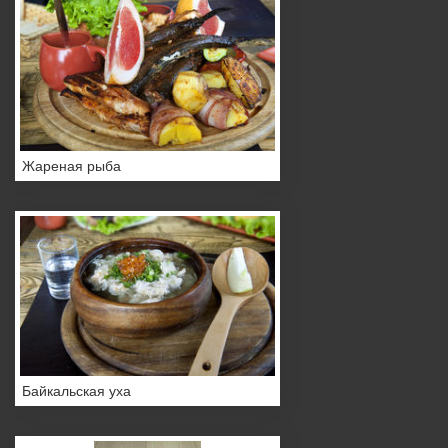
Жареная рыба
Байкальская уха