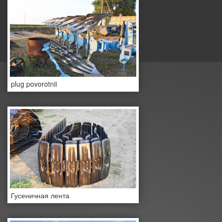
plug povorotnii
Гусеничная лента