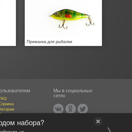
Приманка для рыбалки
ользователям
Мы в социальных
сетях
FAQ
Справка
Авторам
Покупателям
События
одом набора?
Публикации
Наши авторы
робовали, но