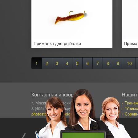
Приманка для рыбалки
Приман
1
2
3
4
5
6
7
8
9
10
Контактная информация
Наши 
г. Москва, Сущевский Вал 64
Тренаж
8 (495) 995-82-95 (кругл.)
"Учимс
photostock@ergosolo.ru
Соревн
Моя со
Дневни
Все пр