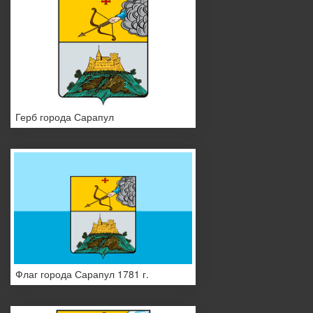
Герб города Сарапул
Флаг города Сарапул 1781 г.