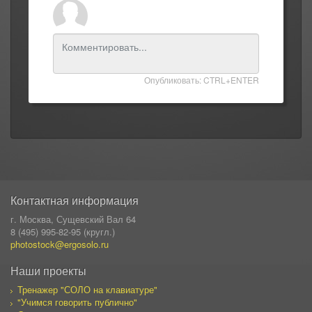
Опубликовать: CTRL+ENTER
Контактная информация
г. Москва, Сущевский Вал 64
8 (495) 995-82-95 (кругл.)
photostock@ergosolo.ru
Наши проекты
Тренажер "СОЛО на клавиатуре"
"Учимся говорить публично"