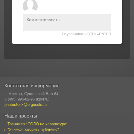
Опубликовать: CTRL+ENTER
Контактная информация
г. Москва, Сущевский Вал 64
8 (495) 995-82-95 (кругл.)
photostock@ergosolo.ru
Наши проекты
Тренажер "СОЛО на клавиатуре"
"Учимся говорить публично"